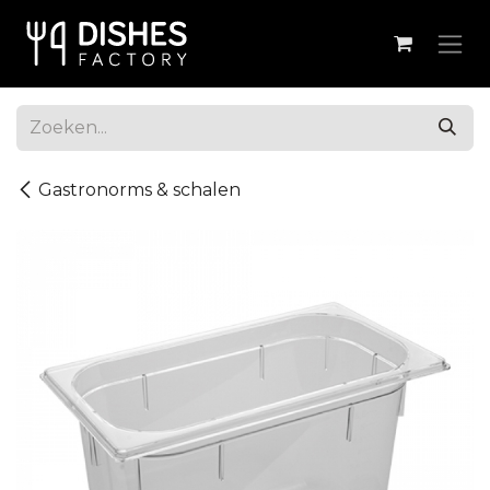
Overslaan naar inhoud
Gastronorms & schalen