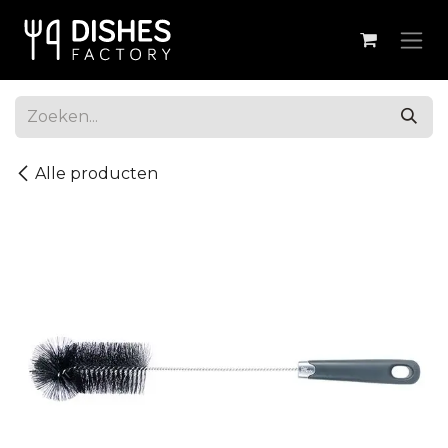
Overslaan naar inhoud
Alle producten