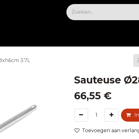
osable
Apparatuur
Koelen & vriezen
Meu
8xh6cm 3.7L
Sauteuse Ø2
66,55
€
In
Toevoegen aan verlangl