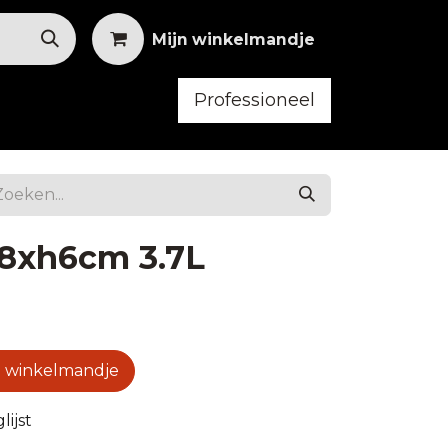
Mijn winkelmandje
Professioneel
bilair
Horeca Kleding
8xh6cm 3.7L
 winkelmandje
ijst