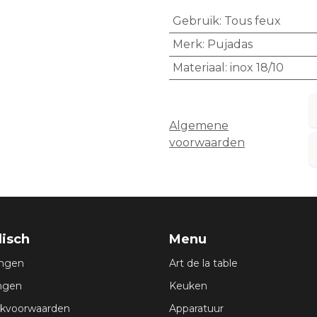
Gebruik
:
Tous feux
Merk
:
Pujadas
Materiaal
:
inox 18/10
Algemene
voorwaarden
disch
Menu
ingen
Art de la table
ingen
Keuken
ikvoorwaarden
Apparatuur