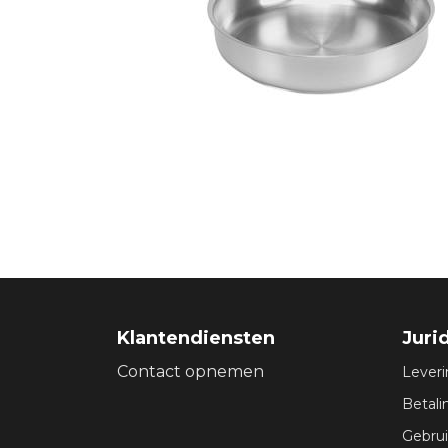
Klantendiensten
Juri
Contact opnemen
Lever
Betal
Gebru