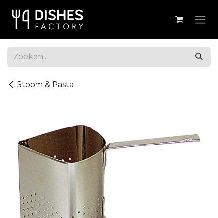
Overslaan naar inhoud
Stoom & Pasta