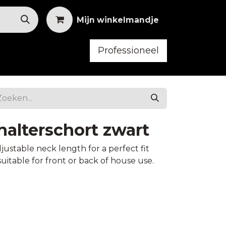
Mijn winkelmandje
Professioneel
bilair
Horeca Kleding
alterschort zwart
ustable neck length for a perfect fit
suitable for front or back of house use.