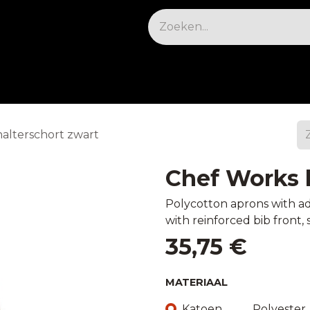
osable
Apparatuur
Koelen & vriezen
Meu
alterschort zwart
Chef Works h
Polycotton aprons with adj
with reinforced bib front, 
35,75
€
MATERIAAL
Katoen​
Polyester