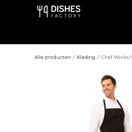
Overslaan naar inhoud
Art de la Table
Keuken
Disp
Alle producten
Kleding
Chef Works h