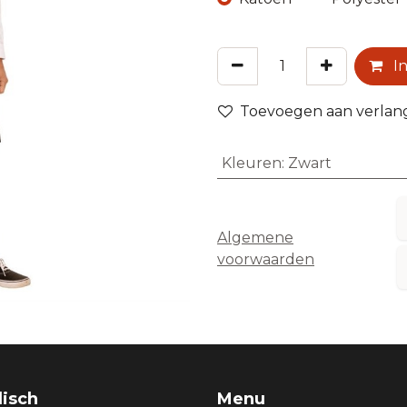
In
Toevoegen aan verlangl
Kleuren
:
Zwart
Algemene
voorwaarden
disch
Menu