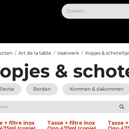
osable
Apparatuur
Koelen & vriezen
Meu
ucten
Art de la table
Vaatwerk
Kopjes & schoteltje
opjes & schote
llectie
Borden
Kommen & slakommen
 + filtre inox
Tasse + filtre inox
Tasse + 
475ml (copie)
Ogo 475ml (copie)
Ogo 475