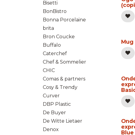
Bisetti
(copi
BonBistro
Bonna Porcelaine
brita
Bron Coucke
Mug 
Buffalo
Caterchef
Chef & Sommelier
CHIC
Onde
Comas & partners
expr
Cosy & Trendy
Basi
Curver
DBP Plastic
De Buyer
Onde
De Witte Lietaer
expr
Denox
Blue