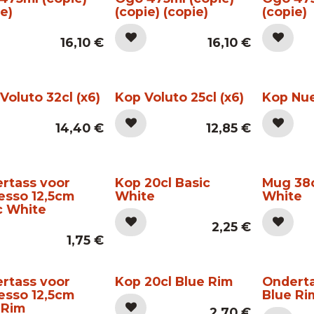
e)
(copie) (copie)
(copie)
16,10
€
16,10
€
Voluto 32cl (x6)
Kop Voluto 25cl (x6)
Kop Nue
14,40
€
12,85
€
rtass voor
Kop 20cl Basic
Mug 38c
esso 12,5cm
White
White
c White
2,25
€
1,75
€
rtass voor
Kop 20cl Blue Rim
Onderta
esso 12,5cm
Blue Ri
 Rim
2,70
€