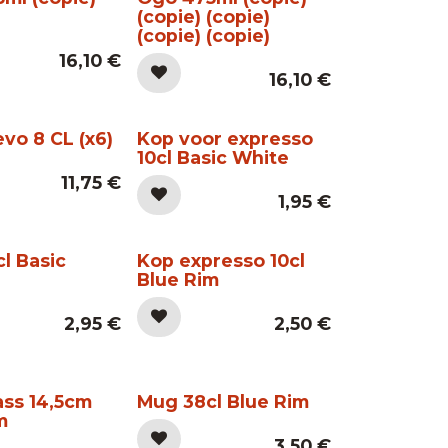
(copie) (copie)
(copie) (copie)
16,10
€
16,10
€
vo 8 CL (x6)
Kop voor expresso
10cl Basic White
11,75
€
1,95
€
l Basic
Kop expresso 10cl
Blue Rim
2,95
€
2,50
€
ss 14,5cm
Mug 38cl Blue Rim
m
3,50
€