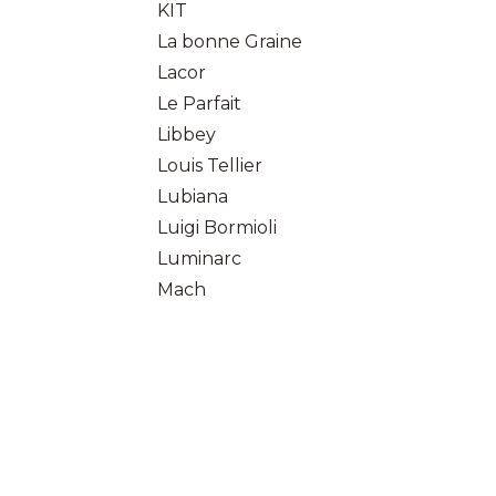
KIT
La bonne Graine
Lacor
Le Parfait
Libbey
Louis Tellier
Lubiana
Luigi Bormioli
Luminarc
Mach
marc
matfer
Mesaporzellan
Microplane
Nogent
nova