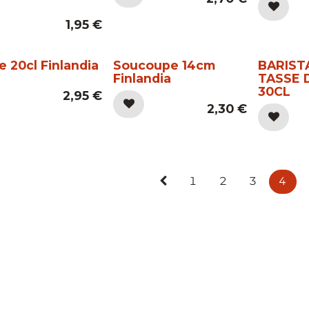
1,95
€
e 20cl Finlandia
Soucoupe 14cm
BARIST
Finlandia
TASSE D
30CL
2,95
€
2,30
€
1
2
3
4