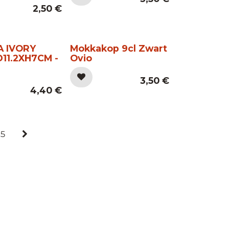
2,50
€
A IVORY
Mokkakop 9cl Zwart
11.2XH7CM -
Ovio
3,50
€
4,40
€
5