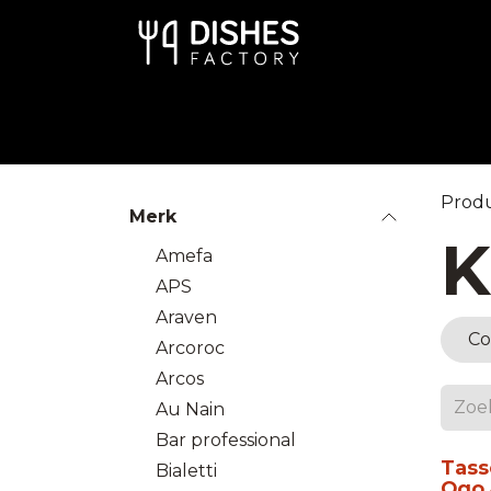
Overslaan naar inhoud
Art de la Table
Keuken
Disp
Prod
Merk
K
Amefa
APS
Araven
Co
Arcoroc
Arcos
Au Nain
Bar professional
Tasse
Bialetti
Ogo 