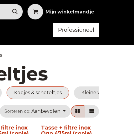
Mijn winkelmandje
Professioneel
bilair
Horeca Kleding
s
ltjes
Kopjes & schoteltjes
Kleine vaatwerk
Aanbevolen
Sorteren op:
filtre inox
Tasse + filtre inox
ml (copie)
Ogo 475ml (copie)