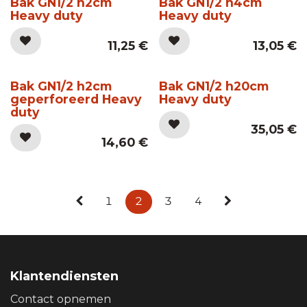
Bak GN1/2 h2cm
Bak GN1/2 h4cm
Heavy duty
Heavy duty
11,25
€
13,05
€
Bak GN1/2 h2cm
Bak GN1/2 h20cm
geperforeerd Heavy
Heavy duty
duty
35,05
€
14,60
€
1
2
3
4
Klantendiensten
Contact opnemen