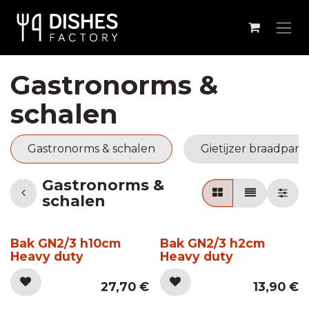
Overslaan naar inhoud
Gastronorms &
schalen
Gastronorms & schalen
Gietijzer braadpan
Gastronorms &
schalen
Bak GN2/3 h10cm
Bak GN2/3 h2cm
Heavy duty
Heavy duty
27,70
€
13,90
€