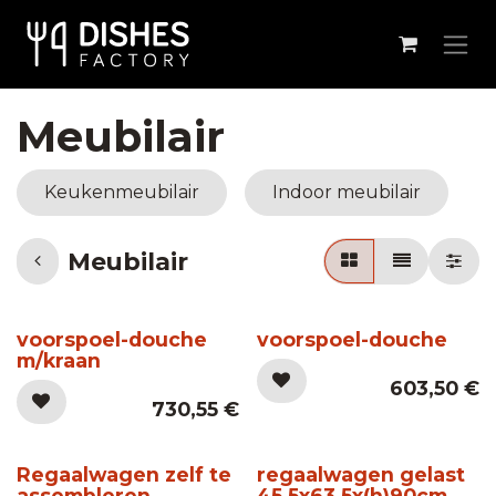
Overslaan naar inhoud
Meubilair
Keukenmeubilair
Indoor meubilair
Meubilair
voorspoel-douche
voorspoel-douche
m/kraan
603,50
€
730,55
€
Regaalwagen zelf te
regaalwagen gelast
assembleren
45,5x63,5x(h)90cm