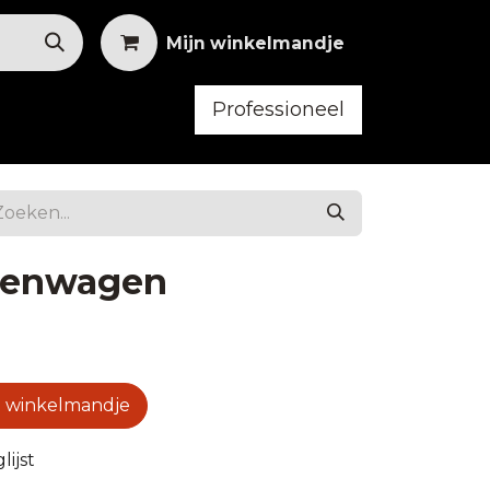
Mijn winkelmandje
Professioneel
bilair
Horeca Kleding
venwagen
 winkelmandje
ijst