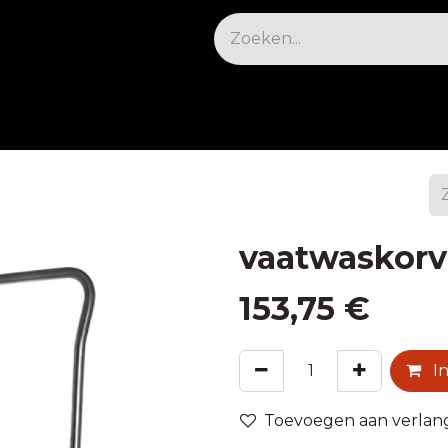
osable
Apparatuur
Koelen & vriezen
Meu
vaatwaskor
153,75
€
In
Toevoegen aan verlangl