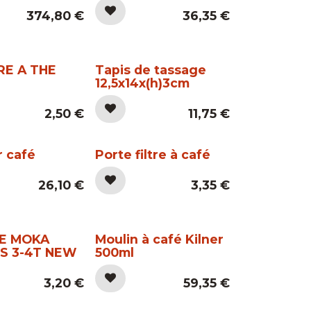
374,80
€
36,35
€
RE A THE
Tapis de tassage
12,5x14x(h)3cm
2,50
€
11,75
€
r café
Porte filtre à café
26,10
€
3,35
€
E MOKA
Moulin à café Kilner
S 3-4T NEW
500ml
3,20
€
59,35
€