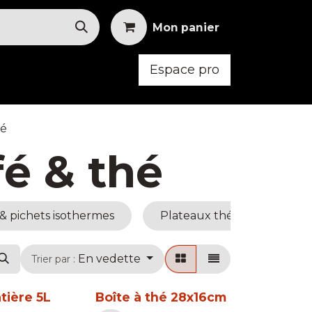
Mon panier
Espace pro
oid
Mobilier
Vêtements
hé
fé & thé
 & pichets isothermes
Plateaux thé & café
En vedette
Trier par :
tière 5L
Boîte à thé 28x16cm