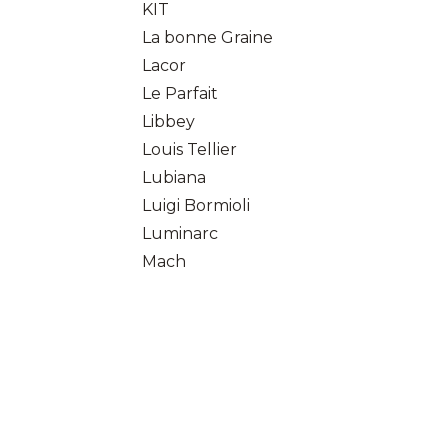
KIT
La bonne Graine
Lacor
Le Parfait
Libbey
Louis Tellier
Lubiana
Luigi Bormioli
Luminarc
Mach
marc
matfer
Mesaporzellan
Microplane
Nogent
nova