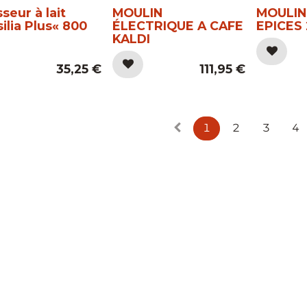
seur à lait
MOULIN
MOULIN
ilia Plus« 800
ÉLECTRIQUE A CAFE
EPICES
KALDI
35,25
€
111,95
€
1
2
3
4