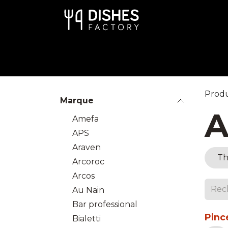
Se rendre au contenu
Art de la Table
Cuisine
Dispo
Produ
Marque
A
Amefa
APS
Araven
Th
Arcoroc
Arcos
Au Nain
Bar professional
Pinc
Bialetti