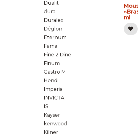
Dualit
Mous
»Bras
dura
ml
Duralex
Déglon
Eternum
Fama
Fine 2 Dine
Finum
Gastro M
Hendi
Imperia
INVICTA
ISI
Kayser
kenwood
Kilner