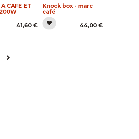
 A CAFE ET
Knock box - marc
 200W
café
41,60
€
44,00
€