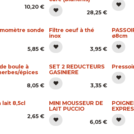
10,20
€
28,25
€
momètre sonde
Filtre oeuf à thé
PASSOI
inox
ø8cm
5,85
€
3,95
€
de boule à
SET 2 REDUCTEURS
Pressoi
herbes/épices
GASINIERE
8,05
€
3,35
€
 lait 8,5cl
MINI MOUSSEUR DE
POIGNE
LAIT PUCCIO
EXPRES
2,65
€
6,05
€