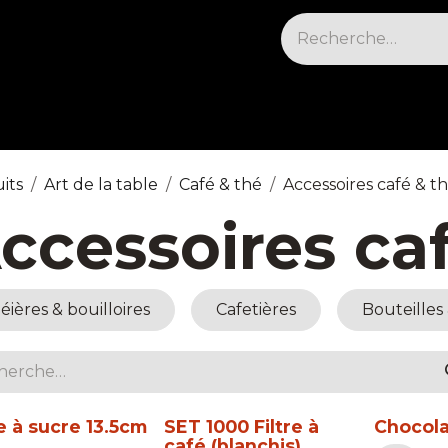
sables & Cleaning
Électrique et cuisson
Fr
its
Art de la table
Café & thé
Accessoires café & t
ccessoires ca
éières & bouilloires
Cafetières
Bouteilles
e à sucre 13.5cm
SET 1000 Filtre à
Chocola
café (blanchis)