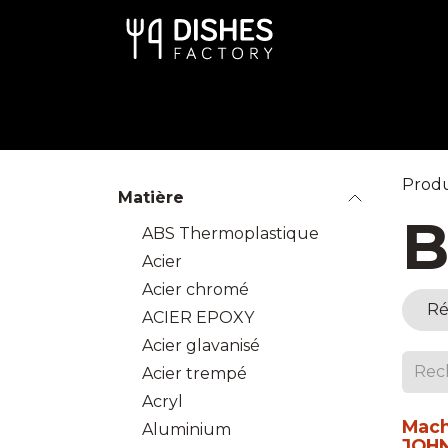
Se rendre au contenu
Art de la Table
Cuisine
Dispo
Produ
Matière
B
ABS Thermoplastique
Acier
Acier chromé
Ré
ACIER EPOXY
Acier glavanisé
Acier trempé
Acryl
Mach
Aluminium
JOH