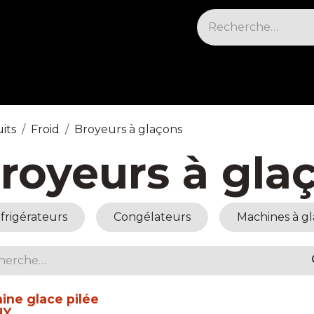
sables & Cleaning
Électrique et cuisson
Fr
its
Froid
Broyeurs à glaçons
royeurs à gla
frigérateurs
Congélateurs
Machines à g
ine glace pilée
NY