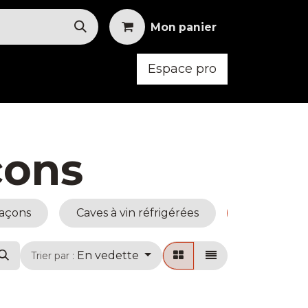
Mon panier
Espace pro
oid
Mobilier
Vêtements
çons
laçons
Caves à vin réfrigérées
Broyeurs à
En vedette
Trier par :