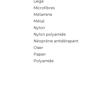
Liège
Microfibres
Mélamine
Métal
Nylon
Nylon polyamide
Néoprène antidérapant
Osier
Papier
Polyamide
Polycarbonate
Polyester
Polyglass
Polypropylène
Polystyrène
Polyéthylène