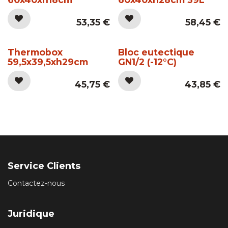
53,35
€
58,45
€
Thermobox
Bloc eutectique
59,5x39,5xh29cm
GN1/2 (-12°C)
45,75
€
43,85
€
Service Clients
Contactez-nous
Juridique