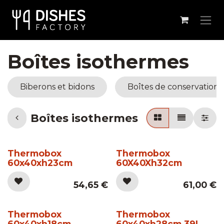
Se rendre au contenu
Boîtes isothermes
Biberons et bidons
Boîtes de conservation
Boîtes isothermes
Thermobox
Thermobox
60x40xh23cm
60X40Xh32cm
54,65
€
61,00
€
Thermobox
Thermobox
60x40xh18cm
60x40xh28cm 39L