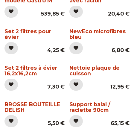
modèle Gastro M
avec racloir
539,85
€
20,40
€
Set 2 filtres pour
NewEco microfibres
évier
bleu
4,25
€
6,80
€
Set 2 filtres à évier
Nettoie plaque de
16,2x16,2cm
cuisson
7,30
€
12,95
€
BROSSE BOUTEILLE
Support balai /
DELISH
raclette 90cm
5,50
€
65,15
€