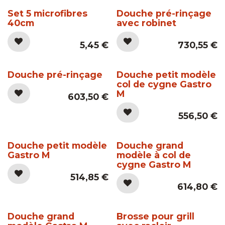
Set 5 microfibres
Douche pré-rinçage
40cm
avec robinet
5,45
€
730,55
€
Douche pré-rinçage
Douche petit modèle
col de cygne Gastro
M
603,50
€
556,50
€
Douche petit modèle
Douche grand
Gastro M
modèle à col de
cygne Gastro M
514,85
€
614,80
€
Douche grand
Brosse pour grill