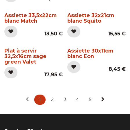
Assiette 33,5x22cm
Assiette 32x21cm
blanc Match
blanc Squito
13,50
€
15,55
€
Plat à servir
Assiette 30x11cm
32,5x16cm sage
blanc Eon
green Valet
8,45
€
17,95
€
1
2
3
4
5