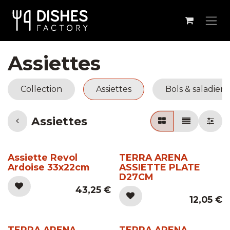
Se rendre au contenu
Assiettes
Collection
Assiettes
Bols & saladiers
Assiettes
Assiette Revol
TERRA ARENA
Ardoise 33x22cm
ASSIETTE PLATE
D27CM
43,25
€
12,05
€
TERRA ARENA
TERRA ARENA