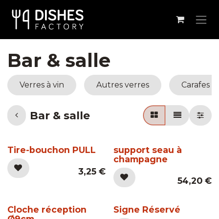
Se rendre au contenu
Bar & salle
Verres à vin
Autres verres
Carafes &
Bar & salle
Tire-bouchon PULL
support seau à
champagne
3,25
€
54,20
€
Cloche réception
Signe Réservé
Ø9cm