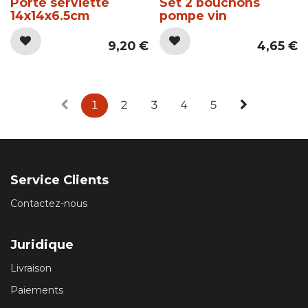
Porte serviette
Set 2 bouchons
14x14x6.5cm
pompe vin
9,20
€
4,65
€
1
2
3
4
5
Service Clients
Contactez-nous
Juridique
Livraison
Paiements