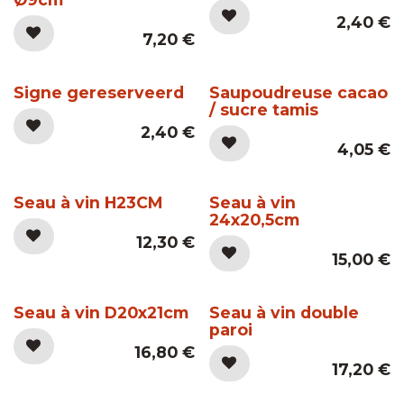
2,40
€
7,20
€
Signe gereserveerd
Saupoudreuse cacao
/ sucre tamis
2,40
€
4,05
€
Seau à vin H23CM
Seau à vin
24x20,5cm
12,30
€
15,00
€
Seau à vin D20x21cm
Seau à vin double
paroi
16,80
€
17,20
€