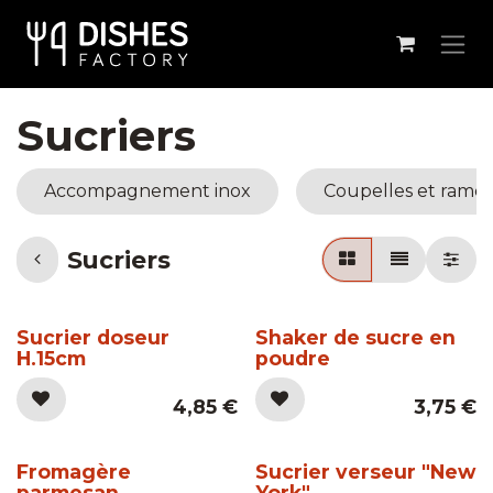
Se rendre au contenu
Sucriers
Accompagnement inox
Coupelles et rame
Sucriers
Sucrier doseur
Shaker de sucre en
H.15cm
poudre
4,85
€
3,75
€
Fromagère
Sucrier verseur "New
parmesan
York"