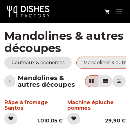
Se rendre au contenu
Mandolines & autres
découpes
Couteaux & économes
Mandolines & autre
Mandolines &
autres découpes
Râpe à fromage
Machine épluche
Santos
pommes
1.010,05
€
29,90
€