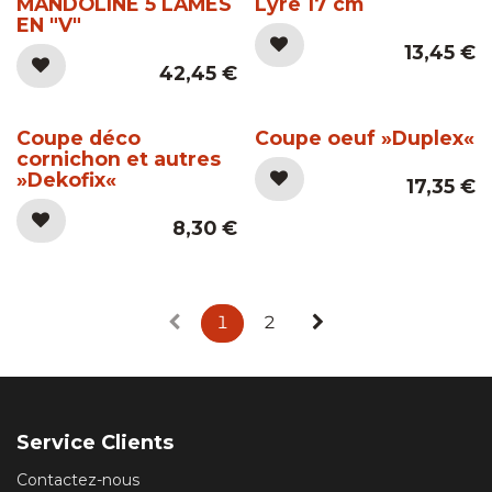
MANDOLINE 5 LAMES
Lyre 17 cm
EN "V"
13,45
€
42,45
€
Coupe déco
Coupe oeuf »Duplex«
cornichon et autres
»Dekofix«
17,35
€
8,30
€
1
2
Service Clients
Contactez-nous