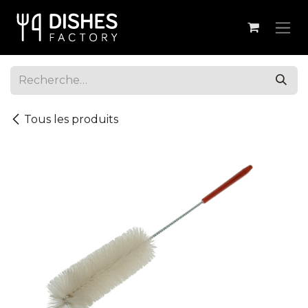
Se rendre au contenu
Tous les produits