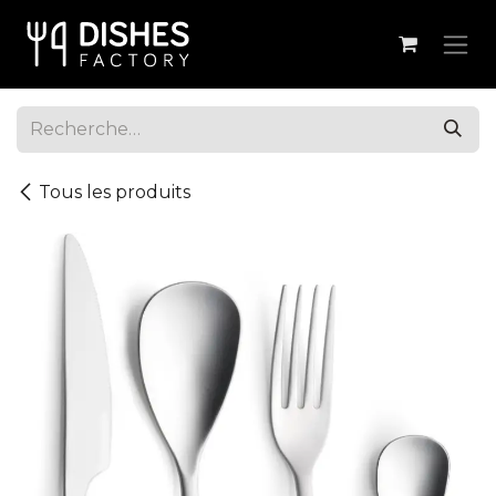
Se rendre au contenu
Tous les produits