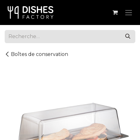
Se rendre au contenu
Boîtes de conservation