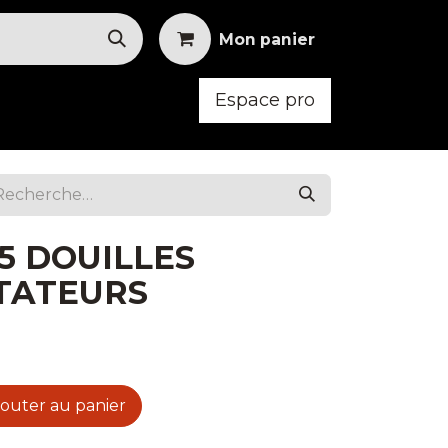
Mon panier
Espace pro
oid
Mobilier
Vêtements
5 DOUILLES
TATEURS
outer au panier