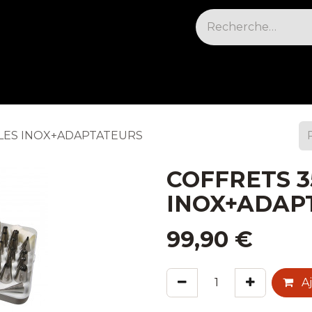
sables & Cleaning
Électrique et cuisson
Fr
LLES INOX+ADAPTATEURS
COFFRETS 3
INOX+ADAP
99,90
€
Aj