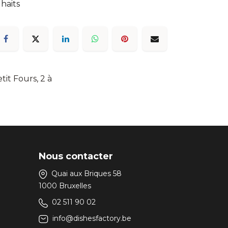
uhaits
tit Fours, 2 à
Nous contacter
Quai aux Briques 58
1000 Bruxelles
02 511 90 02
info@dishesfactory.be