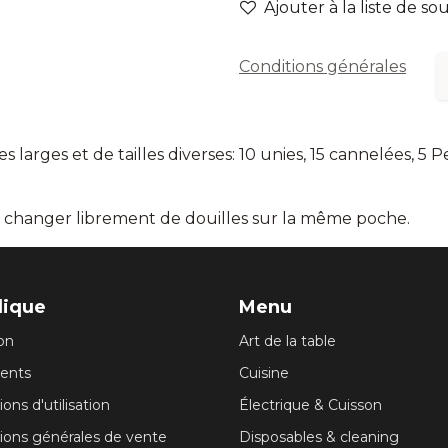
Ajouter à la liste de so
Conditions générales
larges et de tailles diverses: 10 unies, 15 cannelées, 5 Pe
ir changer librement de douilles sur la même poche.
dique
Menu
son
Art de la table
ents
Cuisine
ons d'utilisation
Électrique & Cuisson
ions générales de vente
Disposables & cleaning