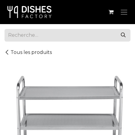
Se rendre au contenu
Tous les produits