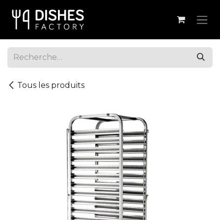
Se rendre au contenu
Tous les produits