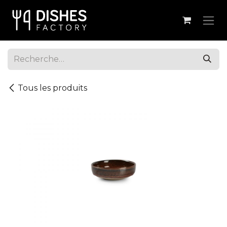
Se rendre au contenu
Tous les produits