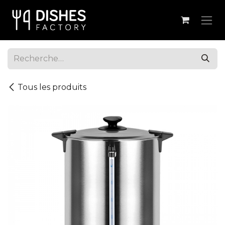
Se rendre au contenu
Tous les produits