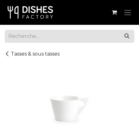
Se rendre au contenu
Tasses & sous tasses