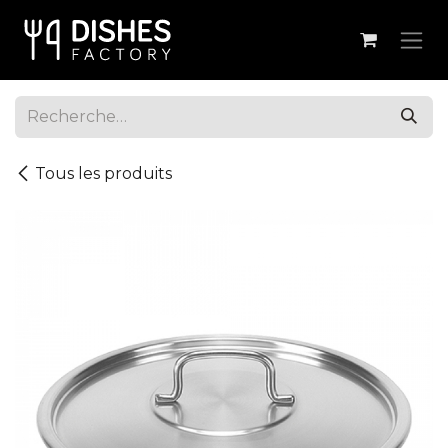
Se rendre au contenu
Tous les produits