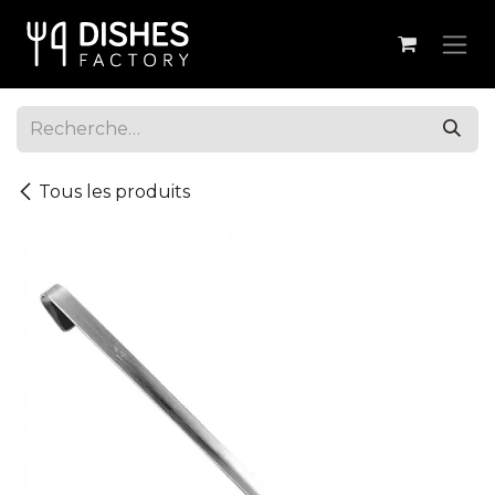
Se rendre au contenu
Tous les produits