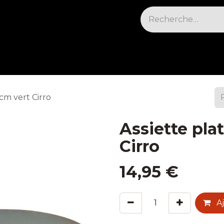
sables & Cleaning
Électrique et cuisson
Fr
cm vert Cirro
Assiette pla
Cirro
14,95
€
Aj