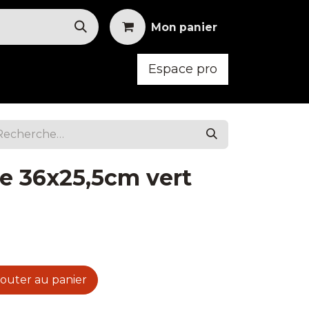
Mon panier
Espace pro
oid
Mobilier
Vêtements
te 36x25,5cm vert
outer au panier