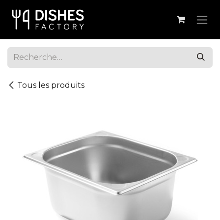
Se rendre au contenu
Tous les produits