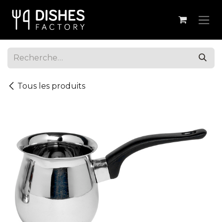
Se rendre au contenu
Tous les produits