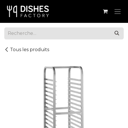
Se rendre au contenu
Tous les produits