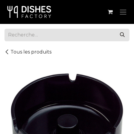
Se rendre au contenu
Tous les produits