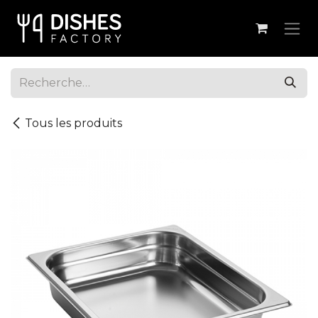
Se rendre au contenu
Tous les produits