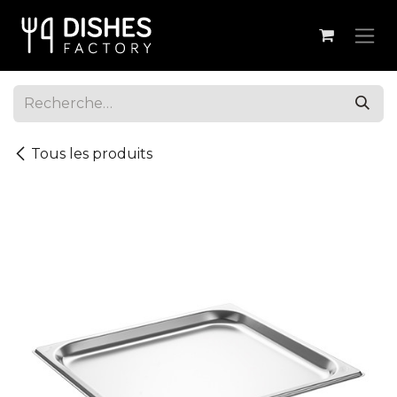
Se rendre au contenu
Tous les produits