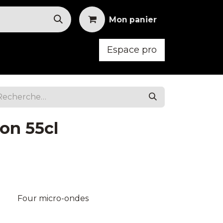
Mon panier
Espace pro
oid
Mobilier
Vêtements
ion 55cl
Four micro-ondes