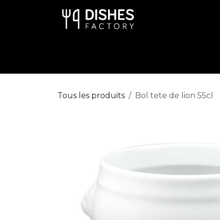
Se rendre au contenu
Art de la Table
Cuisine
Dispo
Tous les produits
Bol tete de lion 55cl