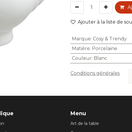
Aj
Ajouter à la liste de so
Marque
:
Cosy & Trendy
Matière
:
Porcelaine
Couleur
:
Blanc
Conditions générales
dique
Menu
son
Art de la table