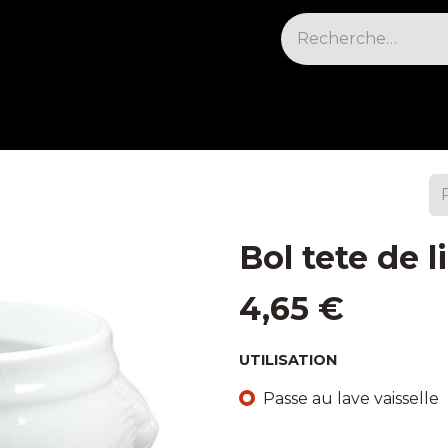
sables & Cleaning
Électrique et cuisson
Fr
Bol tete de l
4,65
€
UTILISATION
Passe au lave vaisselle