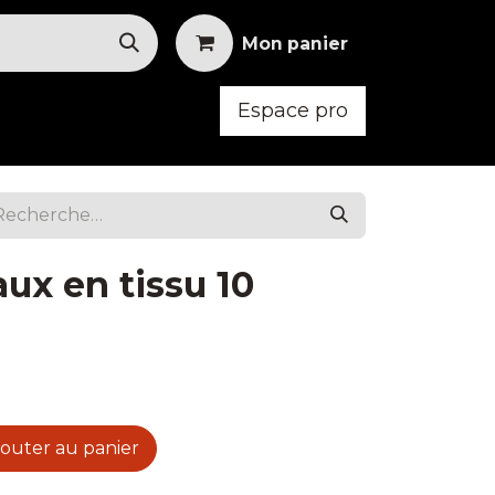
Mon panier
Espace pro
oid
Mobilier
Vêtements
aux en tissu 10
outer au panier