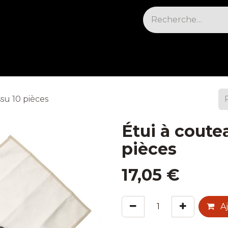
sables & Cleaning
Électrique et cuisson
Fr
ssu 10 pièces
Étui à coute
pièces
17,05
€
Aj