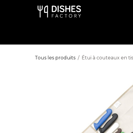
Se rendre au contenu
Art de la Table
Cuisine
Dispo
Tous les produits
Étui à couteaux en ti