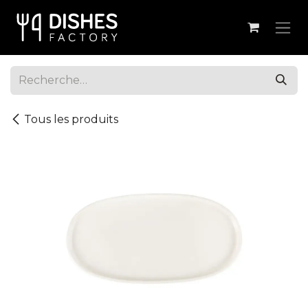
Se rendre au contenu
Tous les produits