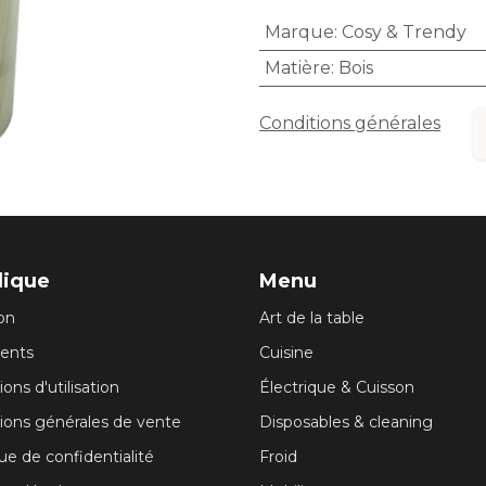
Marque
:
Cosy & Trendy
Matière
:
Bois
Conditions générales
dique
Menu
son
Art de la table
ents
Cuisine
ons d'utilisation
Électrique & Cuisson
ions générales de vente
Disposables & cleaning
que de confidentialité
Froid