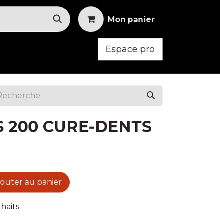
Mon panier
Espace pro
oid
Mobilier
Vêtements
S 200 CURE-DENTS
outer au panier
uhaits