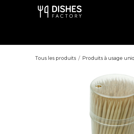
Se rendre au contenu
Art de la Table
Cuisine
Dispo
Tous les produits
Produits à usage uni