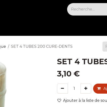
sables & Cleaning
Électrique et cuisson
Fr
que
SET 4 TUBES 200 CURE-DENTS
SET 4 TUBE
3,10
€
Aj
Ajouter à la liste de so