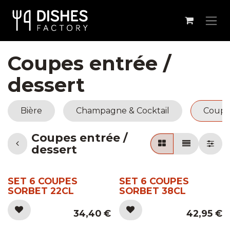
Se rendre au contenu
Coupes entrée /
dessert
Bière
Champagne & Cocktail
Coupes
Coupes entrée /
dessert
SET 6 COUPES
SET 6 COUPES
SORBET 22CL
SORBET 38CL
34,40
€
42,95
€