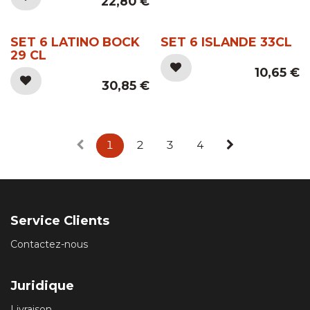
22,80
€
SET 6 LATINO BOCK
SET 6 ISLANDE 33CL
29 CL
10,65
€
30,85
€
1
2
3
4
Service Clients
Contactez-nous
Juridique
Livraison