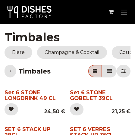
Se rendre au contenu
Timbales
Bière
Champagne & Cocktail
Coupes
Timbales
Set 6 STONE
Set 6 STONE
LONGDRINK 49 CL
GOBELET 39CL
24,50
€
21,25
€
SET 6 STACK UP
SET 6 VERRES
29CL
STACK UP 35CL